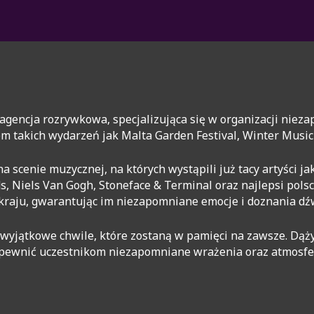
gencja rozrywkowa, specjalizująca się w organizacji niez
em takich wydarzeń jak Malta Garden Festival, Winter Musi
cenie muzycznej, na których wystąpili już tacy artyści jak 
ds, Niels Van Gogh, Stoneface & Terminal oraz najlepsi pols
o kraju, gwarantując im niezapomniane emocje i doznania 
yjątkowe chwile, które zostaną w pamięci na zawsze. Dąż
zapewnić uczestnikom niezapomniane wrażenia oraz atmosferę